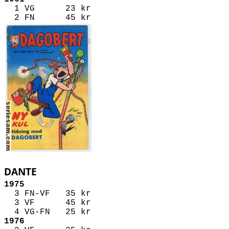
1 VG 23 kr
2 FN 45 kr
DANTE
1975
3 FN-VF 35 kr
3 VF 45 kr
4 VG-FN 25 kr
1976