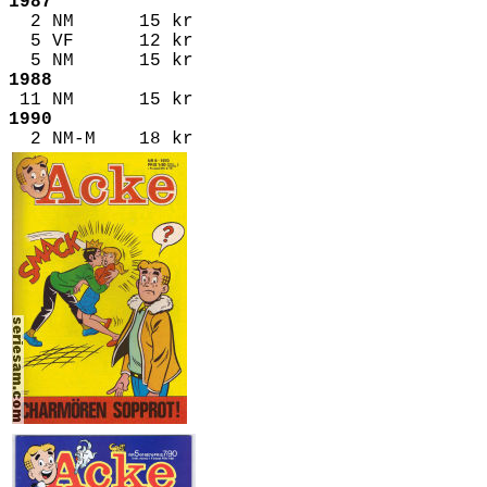
1987
2 NM 15 kr
5 VF 12 kr
5 NM 15 kr
1988
11 NM 15 kr
1990
2 NM-M 18 kr