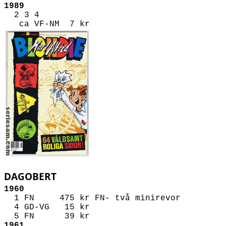
1989
2 3 4
ca VF-NM 7 kr
DAGOBERT
1960
1 FN 475 kr
FN- två minirevor
4 GD-VG 15 kr
5 FN 39 kr
1961