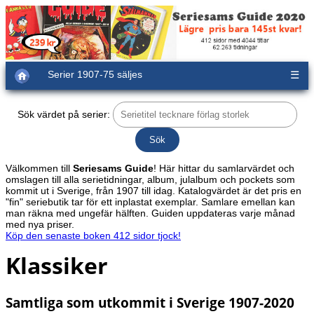
Serier 1907-75 säljes
☰
Sök värdet på serier:
Välkommen till
Seriesams Guide
! Här hittar du samlarvärdet och
omslagen till alla serietidningar, album, julalbum och pockets som
kommit ut i Sverige, från 1907 till idag. Katalogvärdet är det pris en
"fin" seriebutik tar för ett inplastat exemplar. Samlare emellan kan
man räkna med ungefär hälften. Guiden uppdateras varje månad
med nya priser.
Köp den senaste boken 412 sidor tjock!
Klassiker
Samtliga som utkommit i Sverige 1907-2020